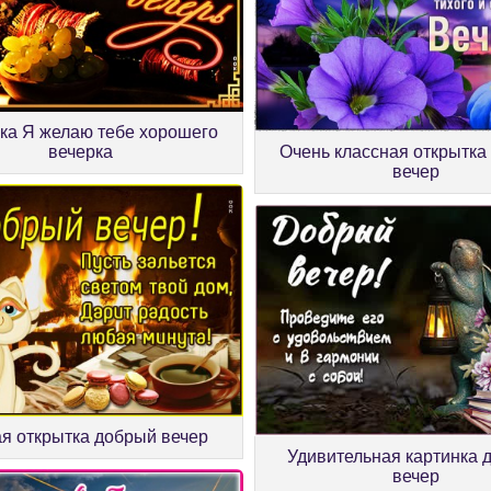
ка Я желаю тебе хорошего
вечерка
Очень классная открытка
вечер
я открытка добрый вечер
Удивительная картинка 
вечер