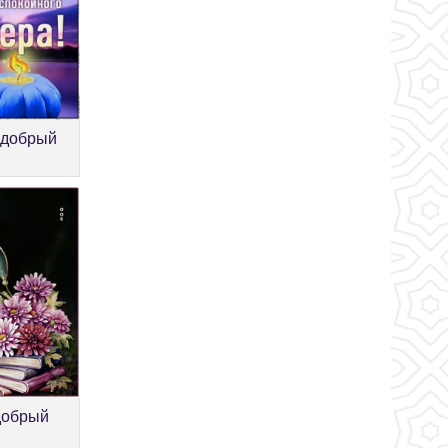
 добрый
добрый