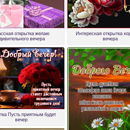
ассная открытка желаю
Интересная открытка хо
дивительного вечера
вечера
тка Пусть приятным будет
вечер