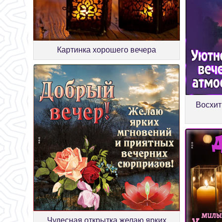
Картинка хорошего вечера
Восхит
Чудесная открытка желаю ярких