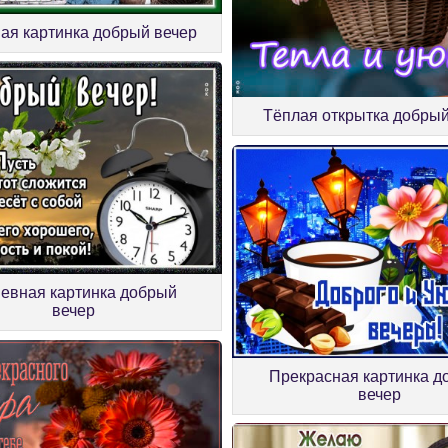
ая картинка добрый вечер
Тёплая открытка добрый
евная картинка добрый
вечер
Прекрасная картинка д
вечер