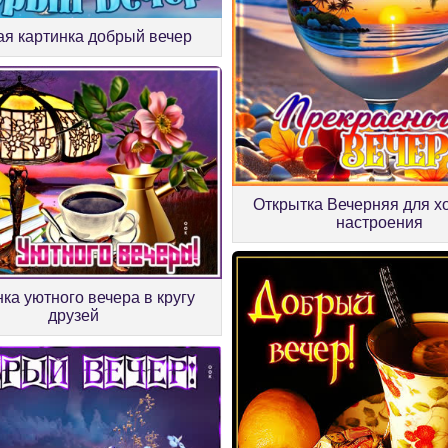
я картинка добрый вечер
Открытка Вечерняя для х
настроения
ка уютного вечера в кругу
друзей