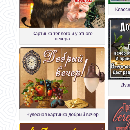
Классн
Картинка теплого и уютного
вечера
Душ
Чудесная картинка добрый вечер