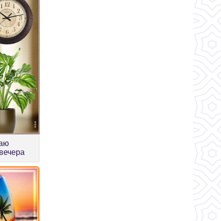
лаю
 вечера