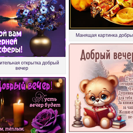
Манящая картинка добры
ительная открытка добрый
вечер