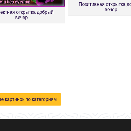
Позитивная открытка д
вечер
ктная открытка добрый
вечер
е картинок по категориям