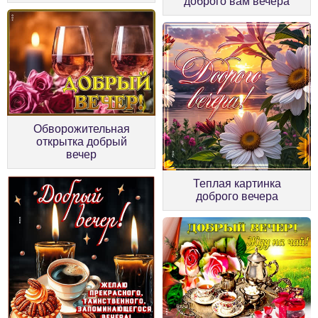
доброго вам вечера
Обворожительная
открытка добрый
вечер
Теплая картинка
доброго вечера