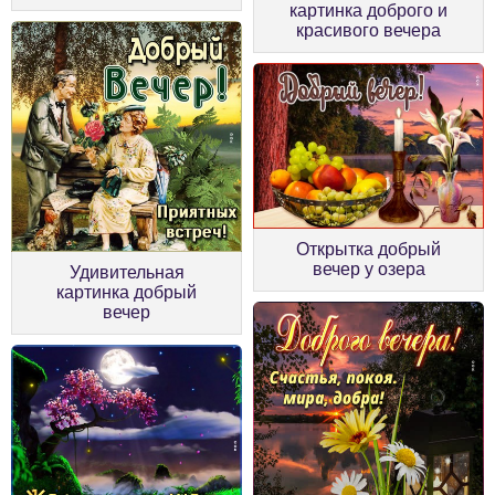
картинка доброго и
красивого вечера
Открытка добрый
вечер у озера
Удивительная
картинка добрый
вечер