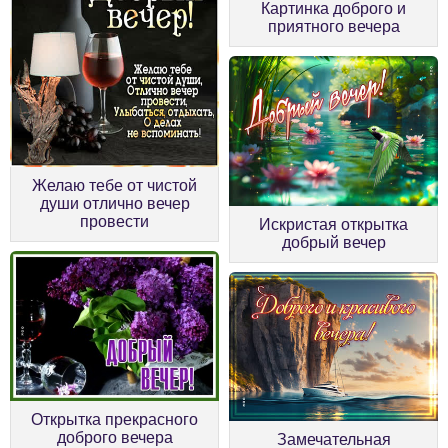
Картинка доброго и
приятного вечера
Желаю тебе от чистой
души отлично вечер
провести
Искристая открытка
добрый вечер
Открытка прекрасного
доброго вечера
Замечательная