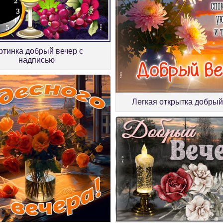
ртинка добрый вечер с
надписью
Легкая открытка добрый