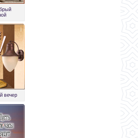
обрый
зой
й вечер