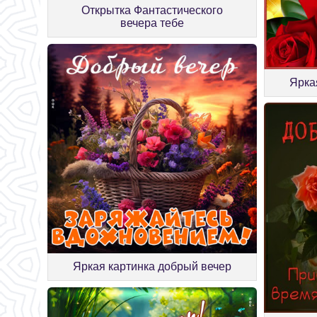
Открытка Фантастического
вечера тебе
Ярка
Яркая картинка добрый вечер