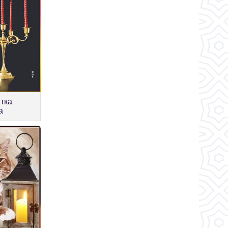
тка
а