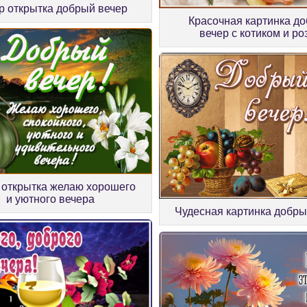
р открытка добрый вечер
Красочная картинка д
вечер с котиком и ро
 открытка желаю хорошего
и уютного вечера
Чудесная картинка добры