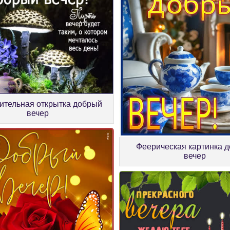
ительная открытка добрый
вечер
Феерическая картинка 
вечер