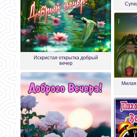
Супе
Искристая открытка добрый
вечер
Милая