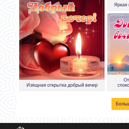
Яркая 
От
спок
Изящная открытка добрый вечер
Больш