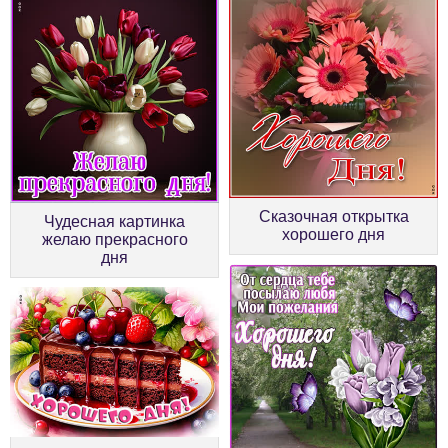
Сказочная открытка
Чудесная картинка
хорошего дня
желаю прекрасного
дня