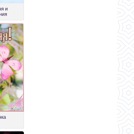
ня и
ния
нка