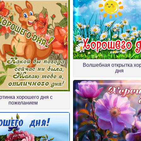
Волшебная открытка хо
дня
ртинка хорошего дня с
пожеланием