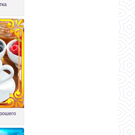
тка
орошего