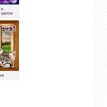
 и
т цветок
дня