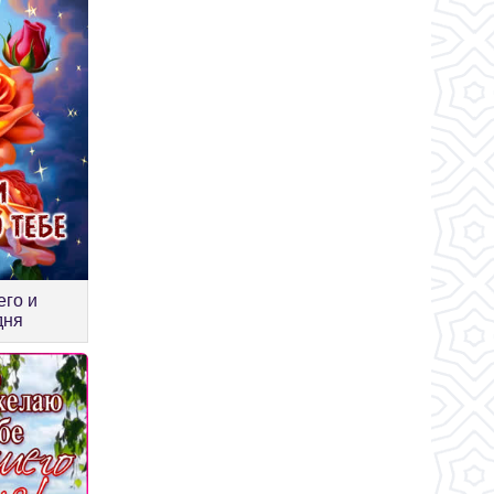
его и
дня