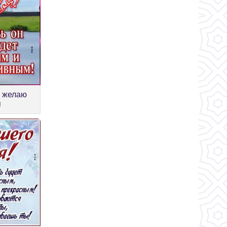
я желаю
я