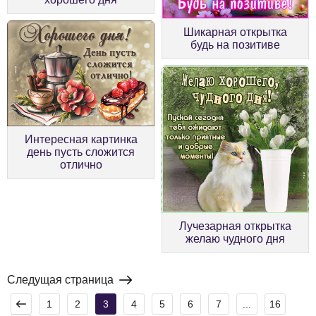
Шикарная открытка
будь на позитиве
Интересная картинка
день пусть сложится
отлично
Лучезарная открытка
желаю чудного дня
Следущая страница
1
2
3
4
5
6
7
...
16