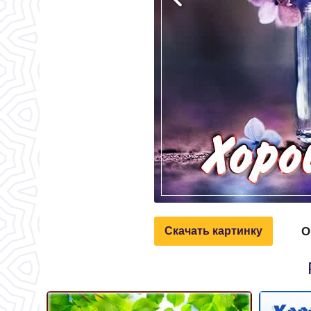
О
Скачать картинку