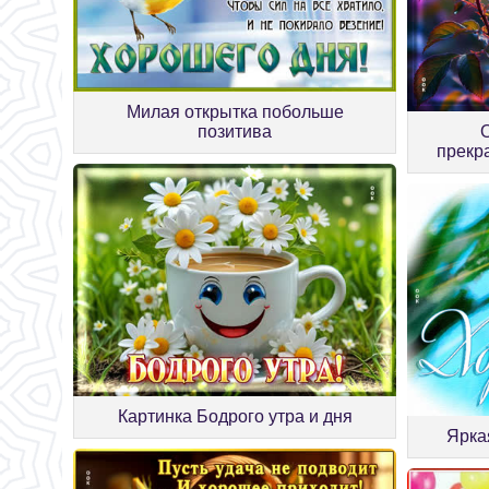
Милая открытка побольше
позитива
прекра
Картинка Бодрого утра и дня
Ярка