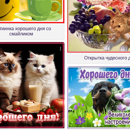
тиинка хорошего дня со
смайликом
Открытка чудесного 