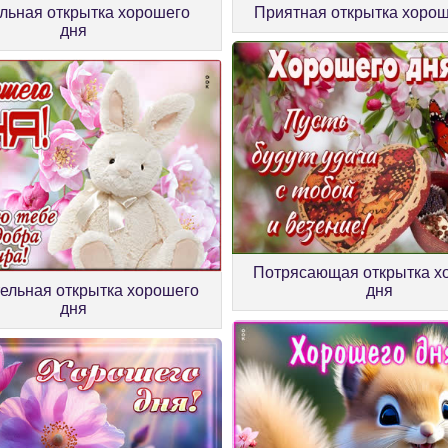
Приятная открытка хорош
льная открытка хорошего
дня
Потрясающая открытка х
ельная открытка хорошего
дня
дня