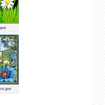
 дня
го дня