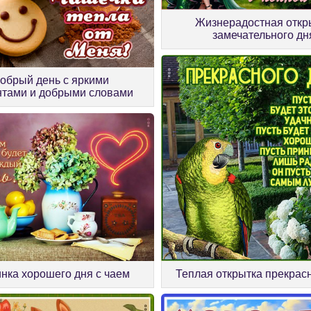
Жизнерадостная откр
замечательного дн
обрый день с яркими
тами и добрыми словами
инка хорошего дня с чаем
Теплая открытка прекрас