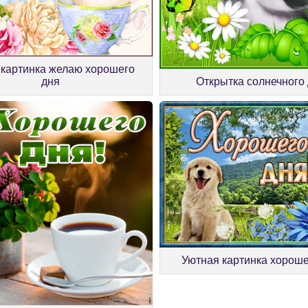
 картинка желаю хорошего
дня
Открытка солнечного
Уютная картинка хороше