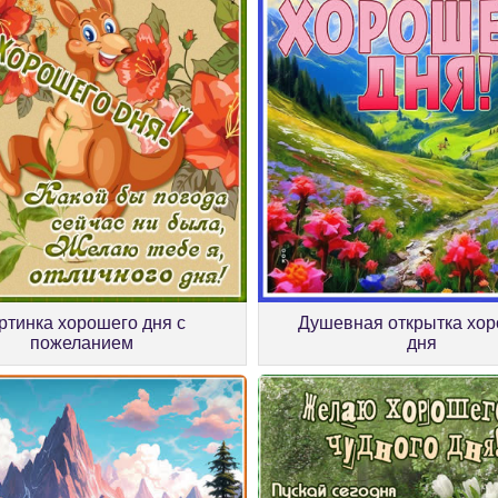
ртинка хорошего дня с
Душевная открытка хо
пожеланием
дня