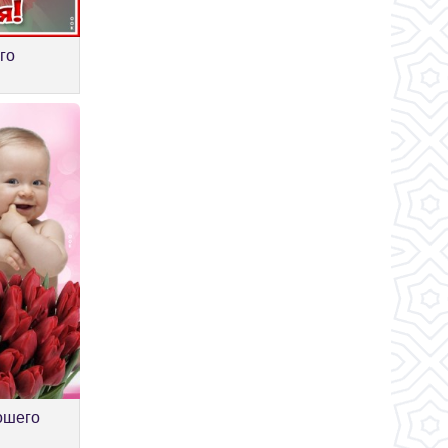
го
ошего