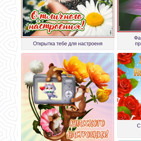
Фа
пр
Открытка тебе для настроеня
С