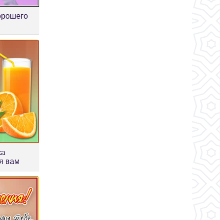
орошего
ка
я вам