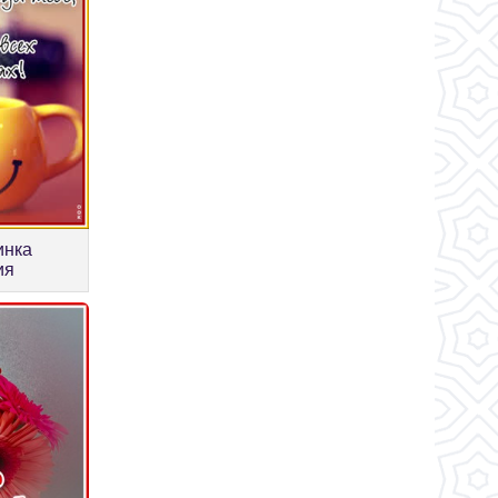
инка
ия