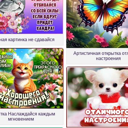
ная картинка не сдавайся
Артистичная открытка от
настроения
тка Наслаждайся каждым
мгновением