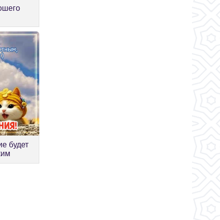
ошего
ие будет
ким