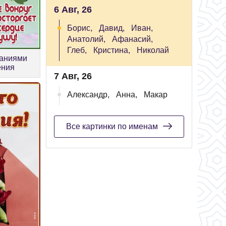
6 Авг, 26
Борис,
Давид,
Иван,
Анатолий,
Афанасий,
Глеб,
Кристина,
Николай
ланиями
ения
7 Авг, 26
Александр,
Анна,
Макар
Все картинки по именам