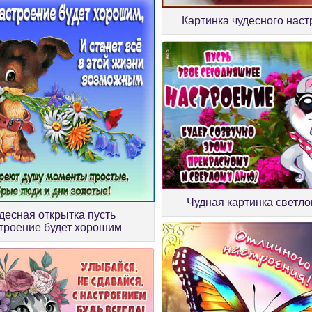
Картинка чудесного нас
Чудная картинка светло
десная открытка пусть
троение будет хорошим