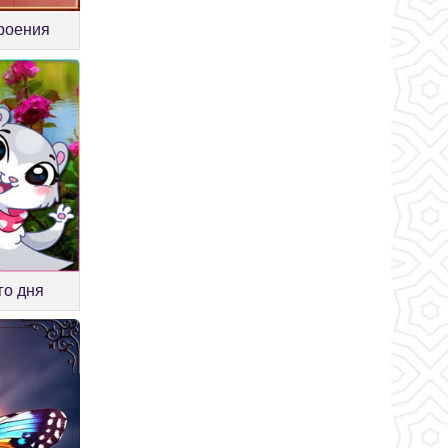
троения
го дня