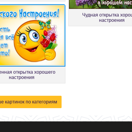
Чудная открытка хоро
настроения
енная открытка хорошего
настроения
е картинок по категориям