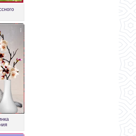
ссного
инка
ния