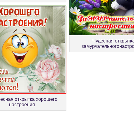
Чудесная открытк
замурчательногонастр
есная открытка хорошего
настроения