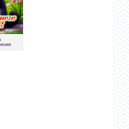
а
оения