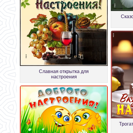
Сказ
Славная открытка для
настроения
Трога