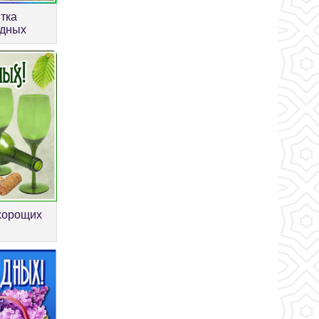
тка
одных
хорощих