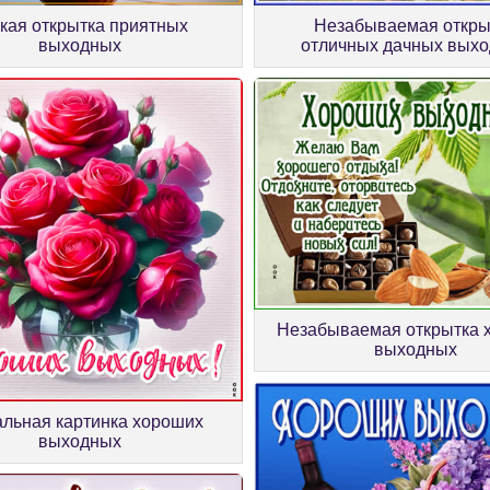
кая открытка приятных
Незабываемая откры
выходных
отличных дачных вых
Незабываемая открытка 
выходных
альная картинка хороших
выходных