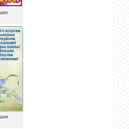
оших
оших