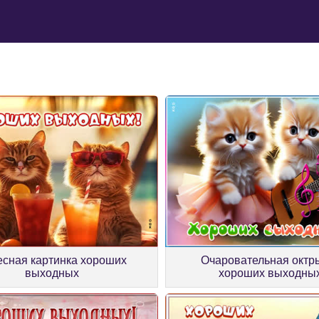
есная картинка хороших
Очаровательная октр
выходных
хороших выходны