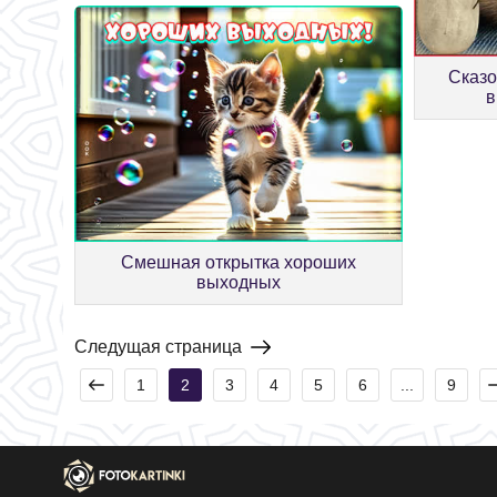
Сказо
в
Смешная открытка хороших
выходных
Следущая страница
1
2
3
4
5
6
...
9