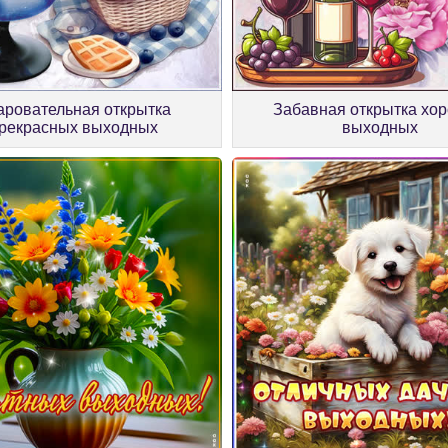
Забавная открытка хо
аровательная открытка
выходных
рекрасных выходных