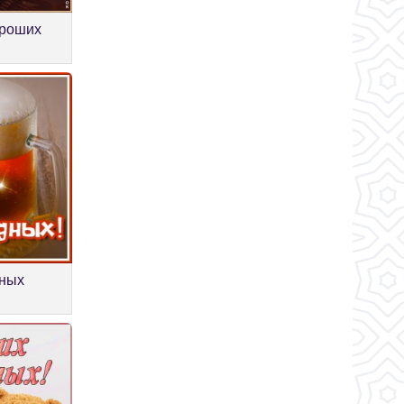
ороших
ьных