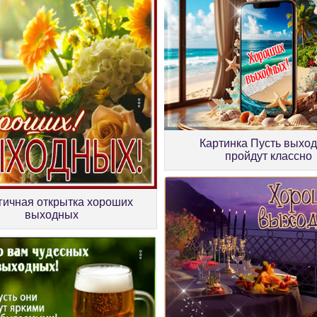
Картинка Пусть выхо
пройдут классно
гичная открытка хороших
выходных