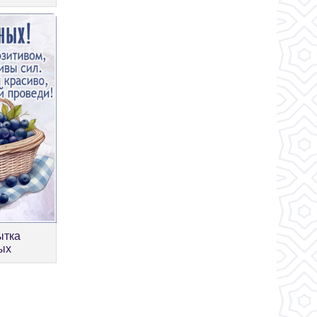
ытка
ых