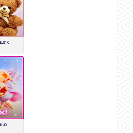
оших
ших