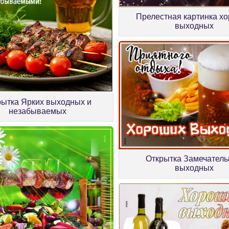
Прелестная картинка х
выходных
рытка Ярких выходных и
незабываемых
Открытка Замечател
выходных