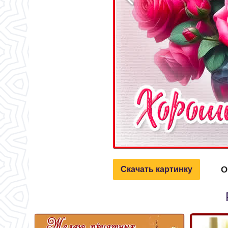
О
Скачать картинку