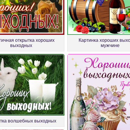
Картинка хороших вых
гичная открытка хороших
мужчине
выходных
тка волшебных выходных