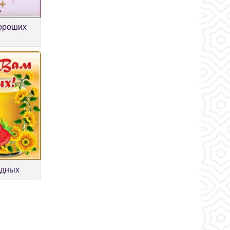
хороших
одных