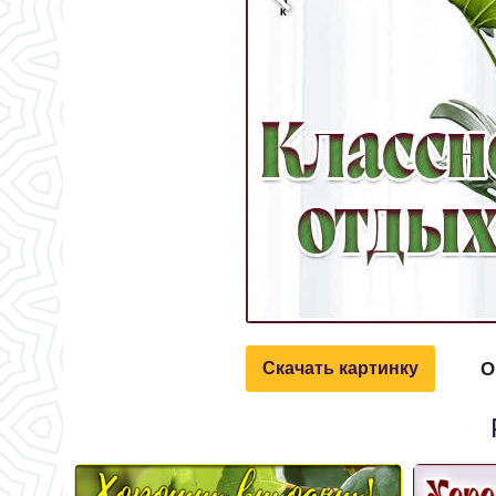
О
Скачать картинку