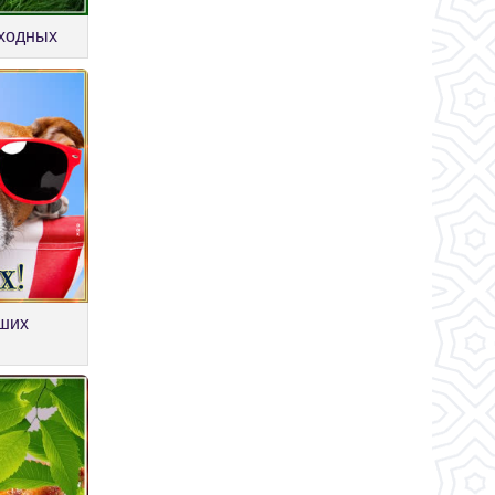
ходных
оших