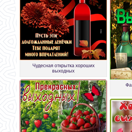
Чудесная открытка хороших
выходных
Фа