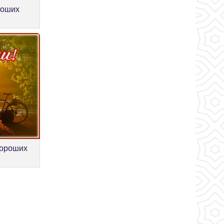
роших
хороших