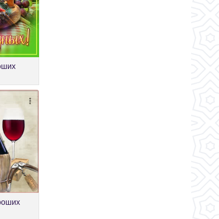
оших
роших