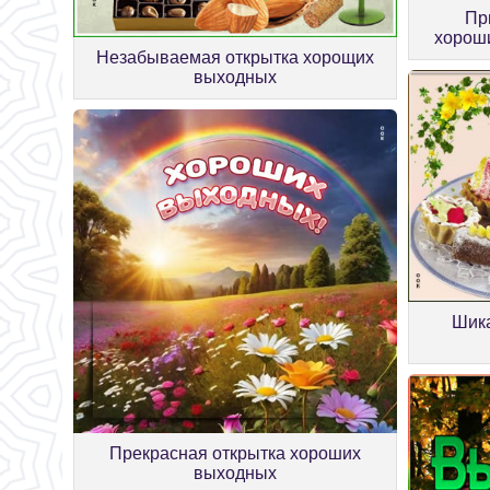
Пр
хороши
Незабываемая открытка хорощих
выходных
Шик
Прекрасная открытка хороших
выходных