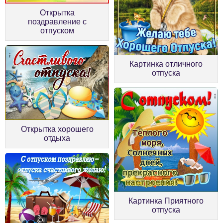
Открытка
поздравление с
отпуском
Картинка отличного
отпуска
Открытка хорошего
отдыха
Картинка Приятного
отпуска