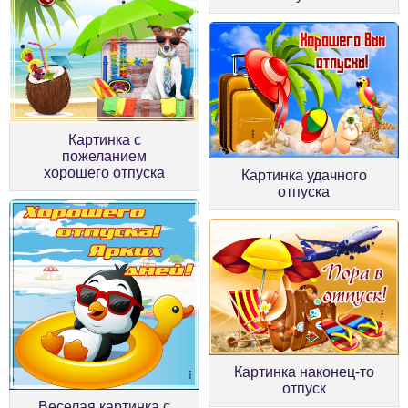
Картинка с
пожеланием
хорошего отпуска
Картинка удачного
отпуска
Картинка наконец-то
отпуск
Веселая картинка с