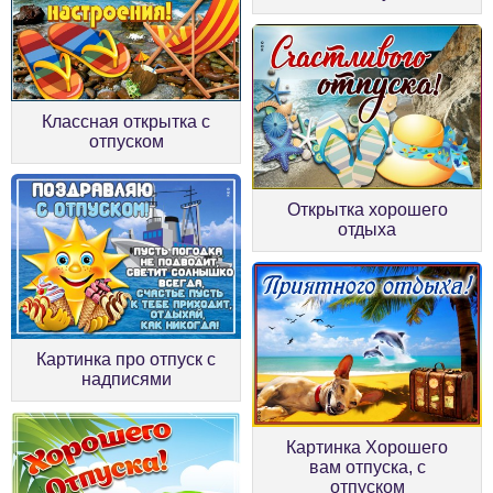
Классная открытка с
отпуском
Открытка хорошего
отдыха
Картинка про отпуск с
надписями
Картинка Хорошего
вам отпуска, с
отпуском