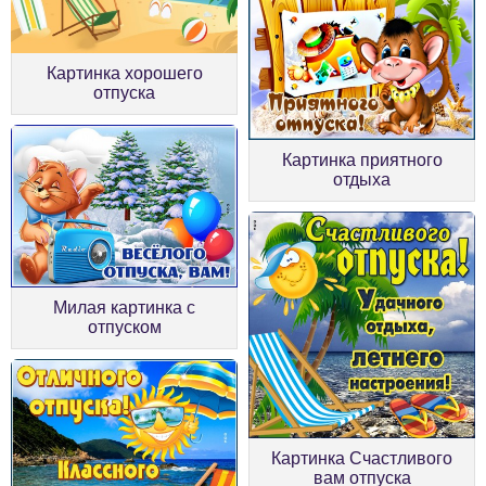
Картинка хорошего
отпуска
Картинка приятного
отдыха
Милая картинка с
отпуском
Картинка Счастливого
вам отпуска