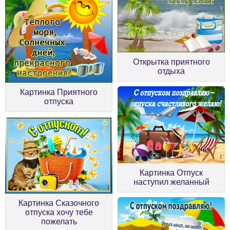
Открытка приятного
отдыха
Картинка Приятного
отпуска
Картинка Отпуск
наступил желанный
Картинка Сказочного
отпуска хочу тебе
пожелать