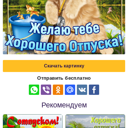
Скачать картинку
Отправить бесплатно
Рекомендуем