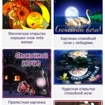
Магическая открытка
хороших снов тебе
Картинка спокойной
желаю
ночи с лебедями
Чудесная открытка
спокойной ночи
Прелестная картинка