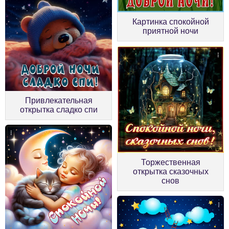
Картинка спокойной
приятной ночи
Привлекательная
открытка сладко спи
Торжественная
открытка сказочных
снов