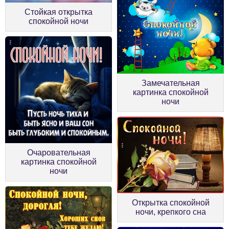
Стойкая открытка
спокойной ночи
Замечательная
картинка спокойной
ночи
Очаровательная
картинка спокойной
ночи
Открытка спокойной
ночи, крепкого сна