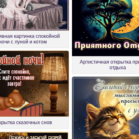
ивная картинка спокойной
ночи с луной и котом
Артистичная открытка пр
отдыха
крытка сказочных снов