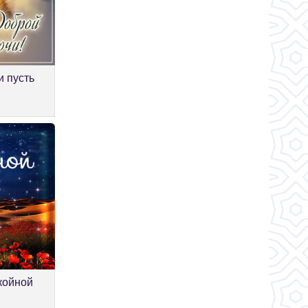
и пусть
койной