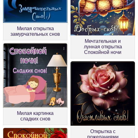
Милая открытка
замурчательных снов
Мечтательная и
лунная открытка
Спокойной ночи
Милая картинка
сладких снов
Открытка с
пожеланиями