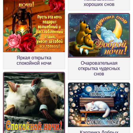
хороших снов
Яркая открытка
спокойной ночи
Очаровательная
открытка чудесных
снов
Картинка Добрых