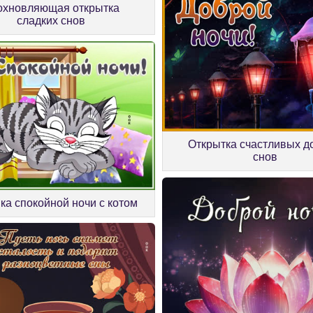
охновляющая открытка
сладких снов
Открытка счастливых д
снов
ка спокойной ночи с котом