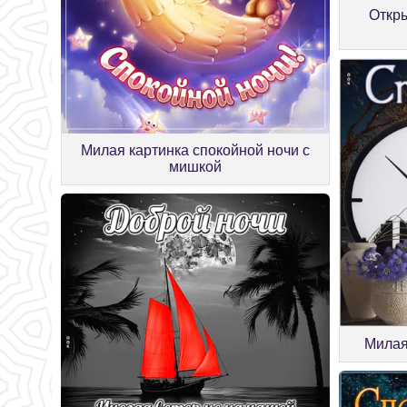
Откры
Милая картинка спокойной ночи с
мишкой
Милая