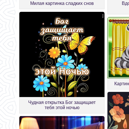
Милая картинка сладких снов
Вд
Картин
Чудная открытка Бог защищает
тебя этой ночью