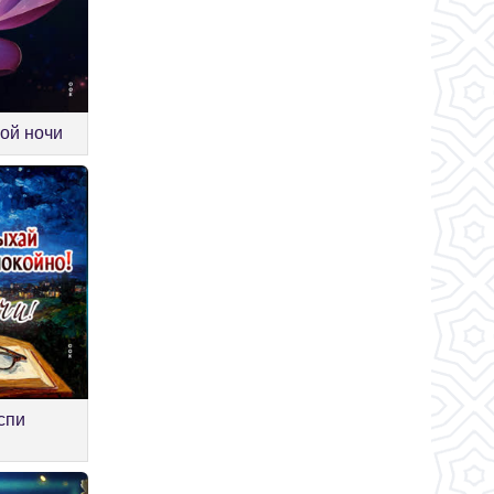
ой ночи
спи