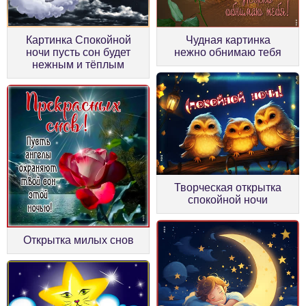
Картинка Спокойной
Чудная картинка
ночи пусть сон будет
нежно обнимаю тебя
нежным и тёплым
Творческая открытка
спокойной ночи
Открытка милых снов