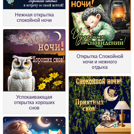
Нежная открытка
спокойной ночи
Открытка Спокойной
ночи и нежного
отдыха
Успокаивающая
открытка хороших
снов