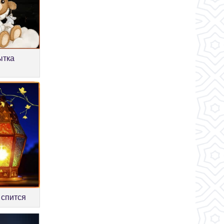
ытка
 спится