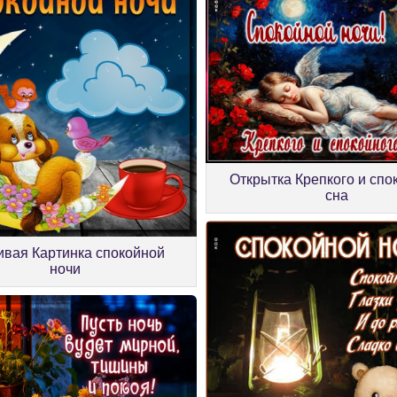
Открытка Крепкого и спо
сна
ивая Картинка спокойной
ночи