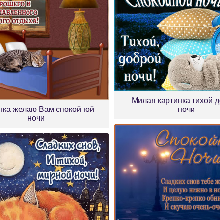
Милая картинка тихой 
нка желаю Вам спокойной
ночи
ночи