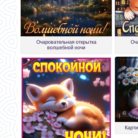
Очаровательная открытка
Оч
волшебной ночи
Карти