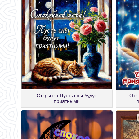
Открытка Пусть сны будут
Отк
приятными
п