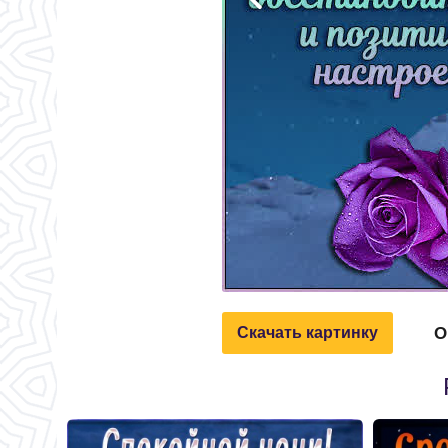
О
Скачать картинку