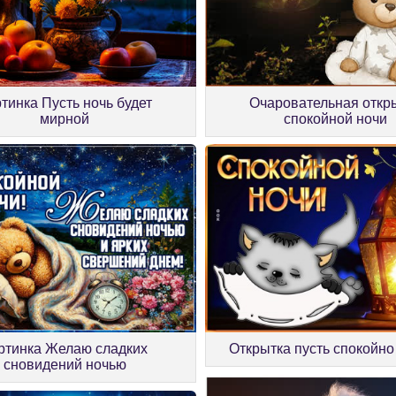
тинка Пусть ночь будет
Очаровательная откр
мирной
спокойной ночи
ртинка Желаю сладких
Открытка пусть спокойно
сновидений ночью