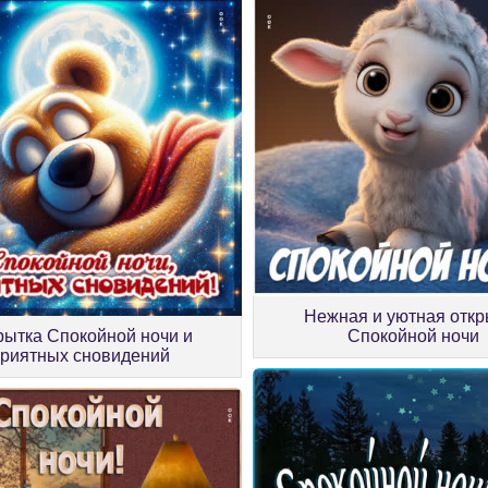
Нежная и уютная откр
рытка Спокойной ночи и
Спокойной ночи
риятных сновидений