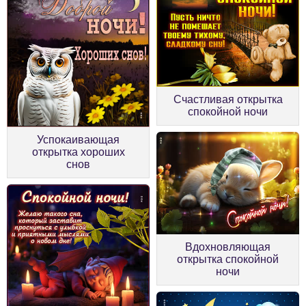
Счастливая открытка
спокойной ночи
Успокаивающая
открытка хороших
снов
Вдохновляющая
открытка спокойной
ночи