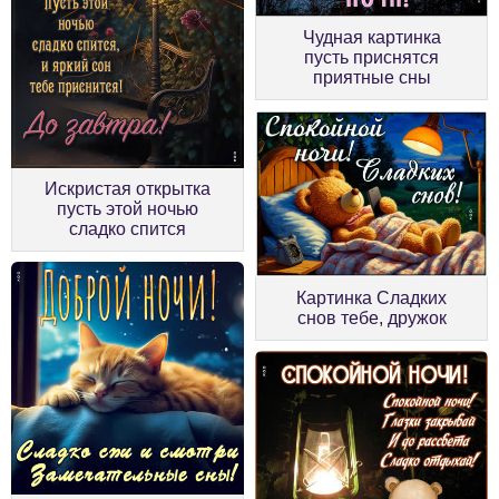
Чудная картинка
пусть приснятся
приятные сны
Искристая открытка
пусть этой ночью
сладко спится
Картинка Сладких
снов тебе, дружок