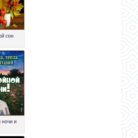
ой сон
 ночи и