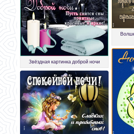
Волше
Звёздная картинка доброй ночи