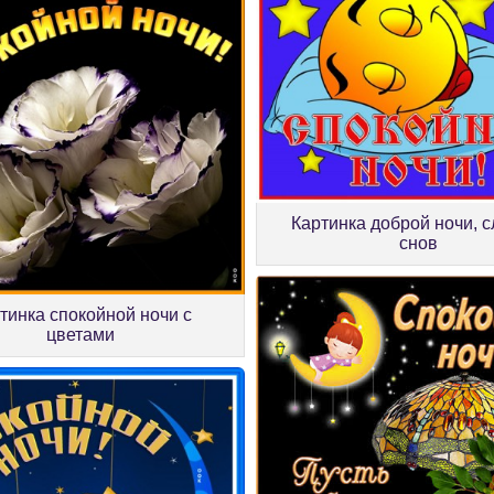
Картинка доброй ночи, с
снов
тинка спокойной ночи с
цветами