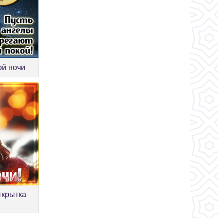
ой ночи
ткрытка