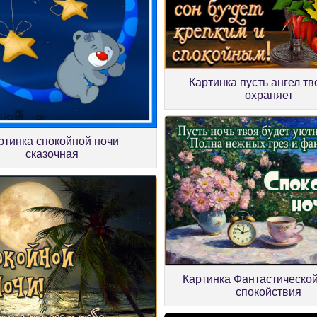
Картинка пусть ангел тв
охраняет
ртинка спокойной ночи
сказочная
Картинка Фантастической
спокойствия