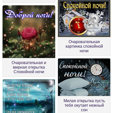
Очаровательная
картинка спокойной
ночи
Очаровательная и
мирная открытка
Спокойной ночи
Милая открытка пусть
тебя окутает нежный
сон