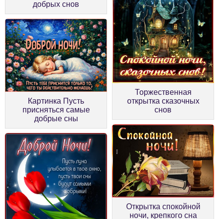
добрых снов
Торжественная
Картинка Пусть
открытка сказочных
присняться самые
снов
добрые сны
Открытка спокойной
ночи, крепкого сна