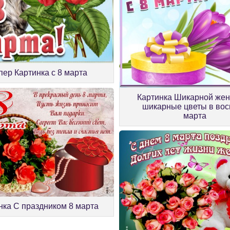
пер Картинка с 8 марта
Картинка Шикарной же
шикарные цветы в во
марта
нка С праздником 8 марта