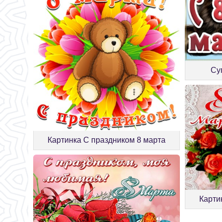
Су
Картинка С праздником 8 марта
Карти