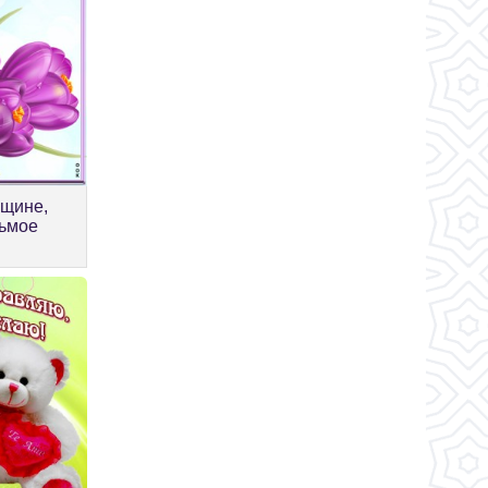
нщине,
сьмое