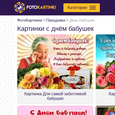
Категории
ФотоКартинки
Праздники
День бабушек
Картинки c днём бабушек
Картинка Для самой заботливой
Ка
бабушки