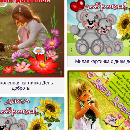
Милая картинка с днем 
колепная картинка День
доброты