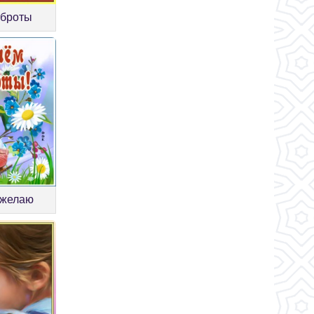
оброты
 желаю