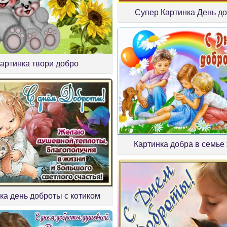
Супер Картинка День д
артинка твори добро
Картинка добра в семье
ка день доброты с котиком