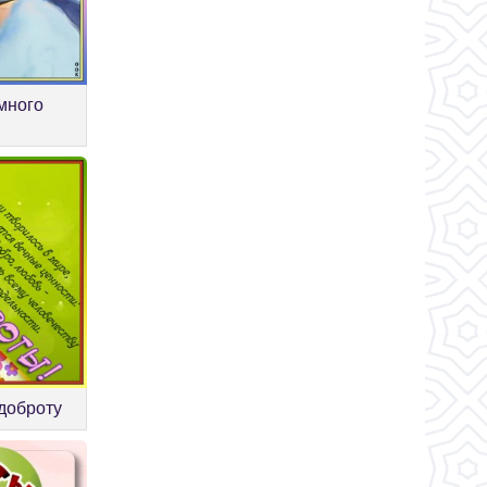
много
 доброту