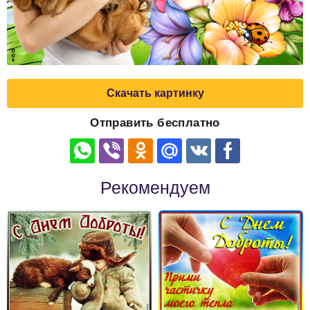
Скачать картинку
Отправить бесплатно
Рекомендуем