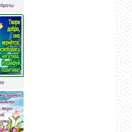
оброты
ро