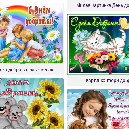
Милая Картинка День д
нка добра в семье желаю
Картинка твори доб