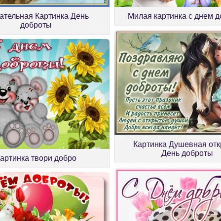
ательная Картинка День
Милая картинка с днем 
доброты
Картинка Душевная отк
День доброты
артинка твори добро