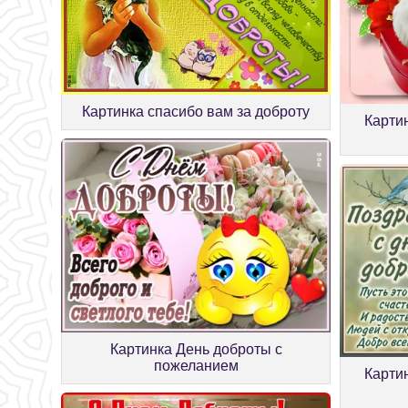
Картинка спасибо вам за доброту
Карти
Картинка День доброты с
пожеланием
Картин