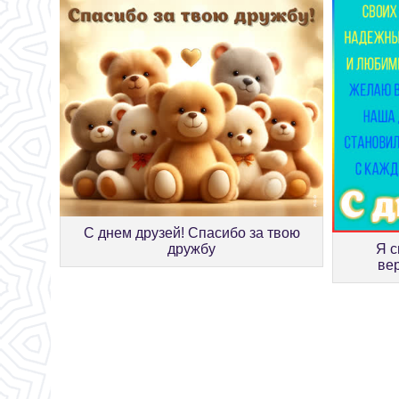
С днем друзей! Спасибо за твою
дружбу
Я с
ве