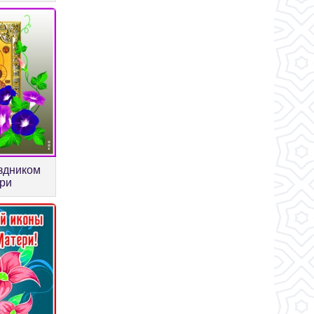
здником
ри