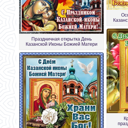
Ос
Казанс
Праздничная открытка День
Казанской Иконы Божией Матери
К
праз