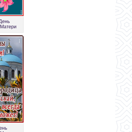
День
 Матери
ень