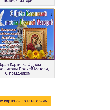
Божией Матери
брая Картинка С днём
кой иконы Божией Матери,
С праздником
е картинок по категориям