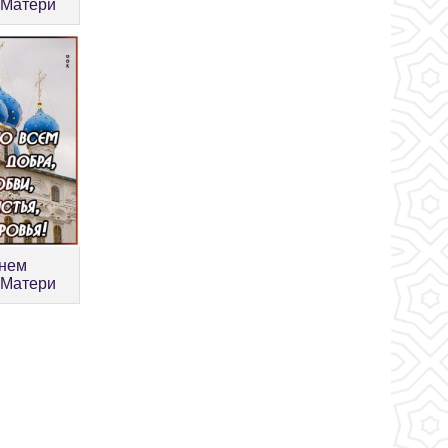
 Матери
днем
 Матери