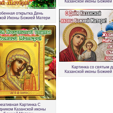
Казанской иконы Божией
обенная открытка День
кой Иконы Божией Матери
Картинка со святым 
Казанской иконы Божией
реативная Картинка С
дником Казанской иконы