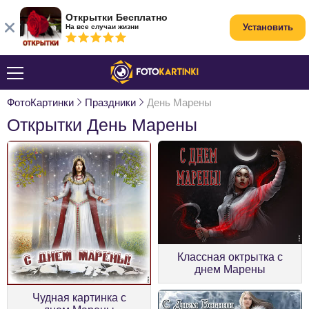
Открытки Бесплатно
Установить
На все случаи жизни
ФотоКартинки
Праздники
День Марены
Открытки День Марены
Классная октрытка с
днем Марены
Чудная картинка с