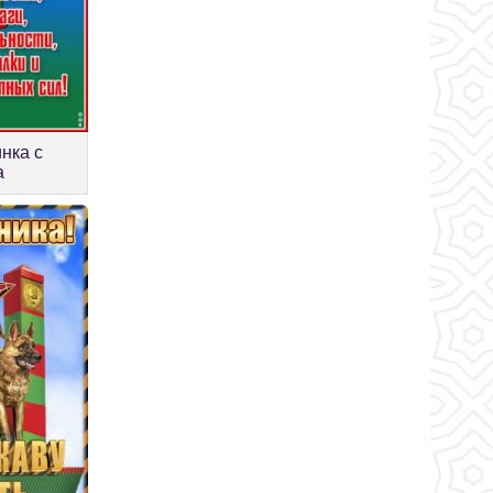
нка с
а