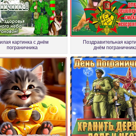
илая картинка с днём
Поздравительная карти
пограничника
днём пограничник