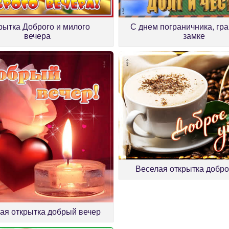
рытка Доброго и милого
С днем пограничника, гр
вечера
замке
Веселая открытка добро
ая открытка добрый вечер