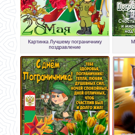
М
Картинка Лучшему пограничнику
поздравление