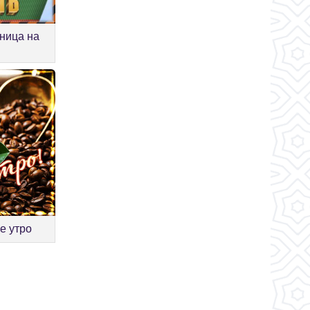
аница на
е утро