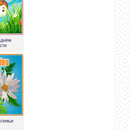
 днём
сти
 семьи