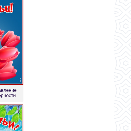
авление
ерности