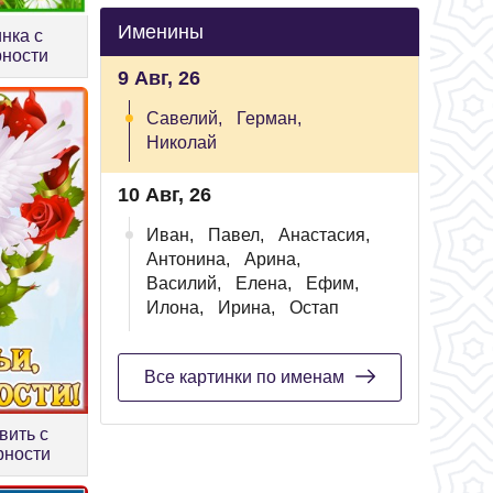
Именины
нка с
рности
9 Авг, 26
Савелий,
Герман,
Николай
10 Авг, 26
Иван,
Павел,
Анастасия,
Антонина,
Арина,
Василий,
Елена,
Ефим,
Илона,
Ирина,
Остап
Все картинки по именам
вить с
рности