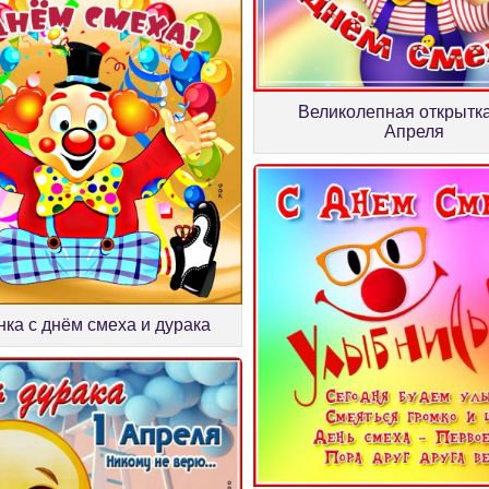
Великолепная открытка
Апреля
нка с днём смеха и дурака