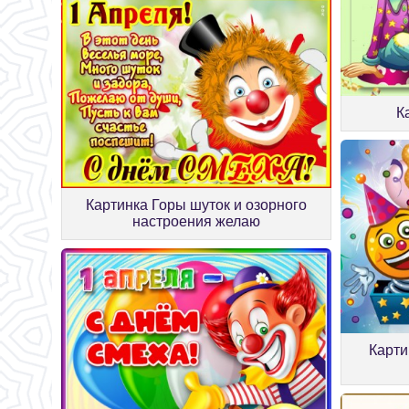
К
Картинка Горы шуток и озорного
настроения желаю
Карти