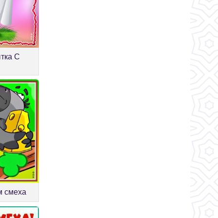
тка С
м смеха