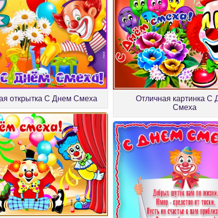
я открытка С Днем Смеха
Отличная картинка С 
Смеха