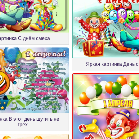
артинка С днём смеха
Яркая картинка День 
нка В этот день шутить не
грех