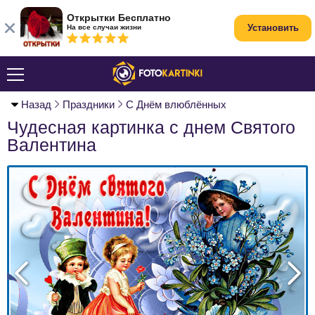
Открытки Бесплатно
Установить
На все случаи жизни
Назад
Праздники
С Днём влюблённых
Чудесная картинка с днем Святого
Валентина