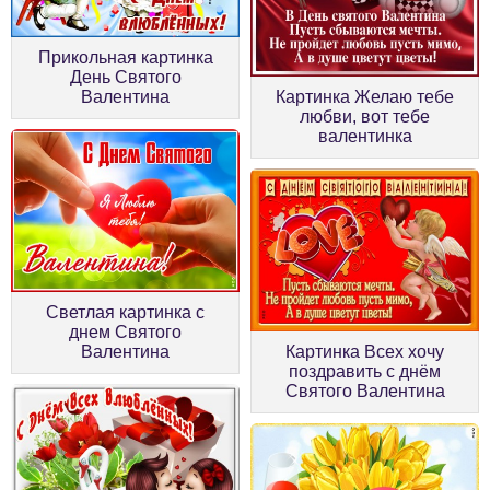
Прикольная картинка
День Святого
Валентина
Картинка Желаю тебе
любви, вот тебе
валентинка
Светлая картинка с
днем Святого
Валентина
Картинка Всех хочу
поздравить с днём
Святого Валентина