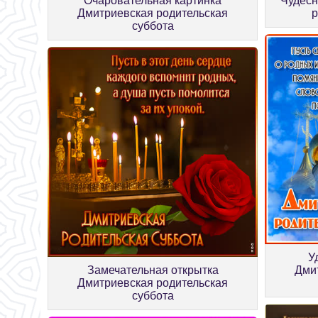
Очаровательная картинка
Чудесн
Дмитриевская родительская
р
суббота
У
Замечательная открытка
Дми
Дмитриевская родительская
суббота