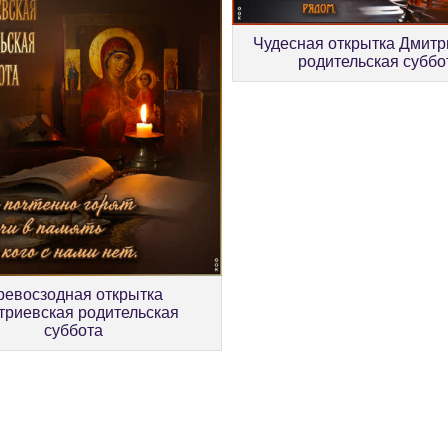
Чудесная открытка Дмитр
родительская суббо
ревосзодная открытка
триевская родительская
суббота