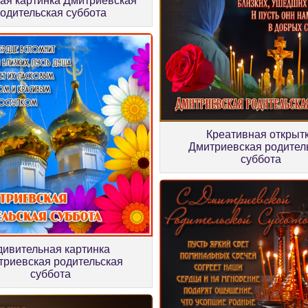
ая картинка Дмитриевская
одительская суббота
Креативная открыт
Дмитриевская родител
суббота
дивительная картинка
триевская родительская
суббота