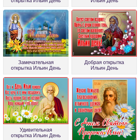
открытка Ильин День
Ильин День
Замечательная
Добрая открытка
открытка Ильин День
Ильин День
Удивительная
открытка Ильин День