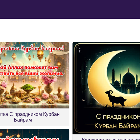
тка С праздником Курбан
Байрам