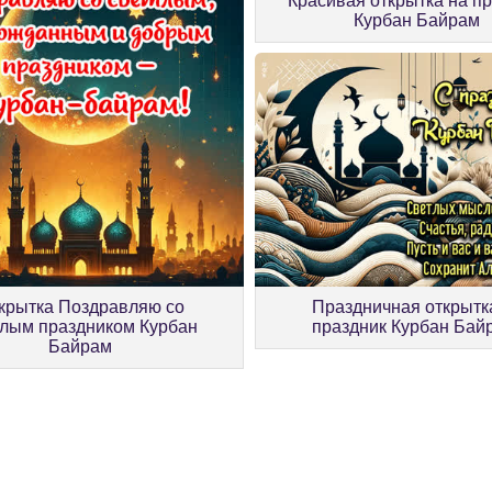
Красивая открытка на п
Курбан Байрам
Праздничная открытк
крытка Поздравляю со
праздник Курбан Бай
тлым праздником Курбан
Байрам